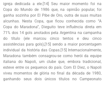
igreja dedicada a ele.[14] Seu maior momento foi na
Copa do Mundo de 1986 que, na opinião popular, foi
ganha sozinha por El Pibe de Oro, outra de suas muitas
alcunhas. Nesta Copa, que ficou conhecida como “A
Copa do Maradona”, Dieguito teve influência direta em
71% dos 14 gols anotados pela Argentina na campanha
do título (ele marcou cinco tentos e deu cinco
assistências para gols),[15] sendo a maior porcentagem
individual da história das Copas.[15] Internacionalmente,
Maradona também consagrou-se como herói da equipe
italiana do Napoli, um clube que, embora tradicional,
esteve entre os pequenos do país. Com El Diez, o Napoli
viveu momentos de glória no final da década de 1980,
ganhando seus dois únicos títulos no Campeonato
Italiano e lutando de igual para igual com as maiores
equipes do país. Além disso, Maradona foi o primeiro
jogador na história do futebol a estabelecer duas vezes o
recorde mundial de transferência mais cara: primeiro,
quando foi transferido para o Barcelona por um recorde