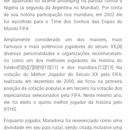
ser apanhado no exame antidoping na partida contra a
Nigéria (a segunda da Argentina no Mundial). Por conta
de sua notória participação nos mundiais, em 2002 ele
foi escolhido para o Time dos Sonhos das Copas do
Mundo FIFA.
Amplamente considerado um dos maiores, mais
famosos e mais polêmicos jogadores do século XX,[4]
diversas personalidades e organizações reconheceram-
no como um dos melhores jogadores da história do
futebol[5][6][7][8][9][10][11] e dos mundiais.[12][13] Na
votação do Melhor Jogador do Século XX pela FIFA,
realizada em dezembro de 2000, ele ficou na primeira
posição da votação popular, e em terceiro na votação dos
especialistas selecionados pela FIFA. Neste mesmo ano,
ele foi eleito o quinto melhor jogador da história pelo
IFFHS.
Enquanto jogador, Maradona foi reverenciado como uma
divindade em seu país natal, sendo criada inclusive uma